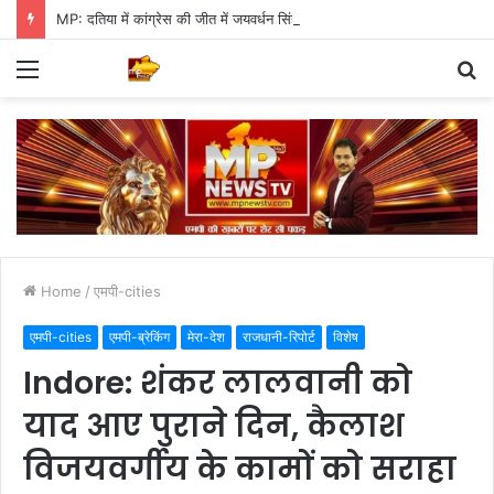
MP: दतिया में कांग्रेस की जीत में जयवर्धन सिंह का जादू, 35 में 30 बूथ जीते
Menu
S
fo
Home
/
एमपी-cities
एमपी-cities
एमपी-ब्रेकिंग
मेरा-देश
राजधानी-रिपोर्ट
विशेष
Indore: शंकर लालवानी को
याद आए पुराने दिन, कैलाश
विजयवर्गीय के कामों को सराहा