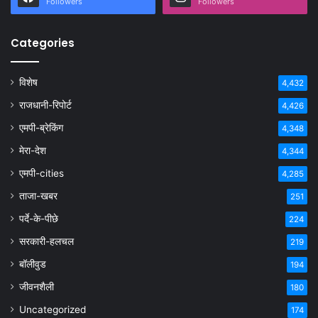
Followers
Followers
Categories
विशेष
4,432
राजधानी-रिपोर्ट
4,426
एमपी-ब्रेकिंग
4,348
मेरा-देश
4,344
एमपी-cities
4,285
ताजा-खबर
251
पर्दे-के-पीछे
224
सरकारी-हलचल
219
बॉलीवुड
194
जीवनशैली
180
Uncategorized
174