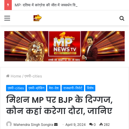
MP: दतिया में कांग्रेस की जीत में जयवर्धन सिंह का जादू, 35 में 30 बूथ जीते
Menu
S
fo
Home
/
एमपी-cities
एमपी-cities
एमपी-ब्रेकिंग
मेरा-देश
राजधानी-रिपोर्ट
विशेष
मिशन MP पर BJP के दिग्गज,
कौन कहां करेगा दौरा, जानिए
Send
Mahendra Singh Songira
April 9, 2024
0
282