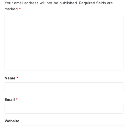
Your email address will not be published.
Required fields are
marked
*
C
o
m
m
e
n
t
Name
*
*
Email
*
Website