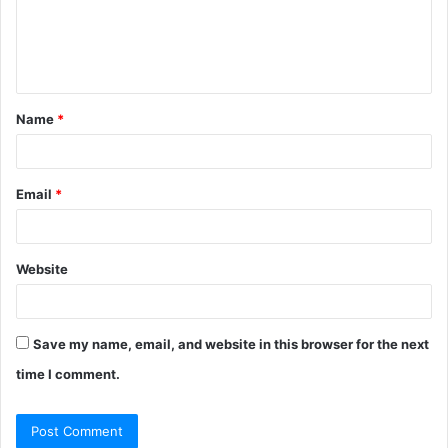
m
e
n
t
Name
*
*
Email
*
Website
Save my name, email, and website in this browser for the next
time I comment.