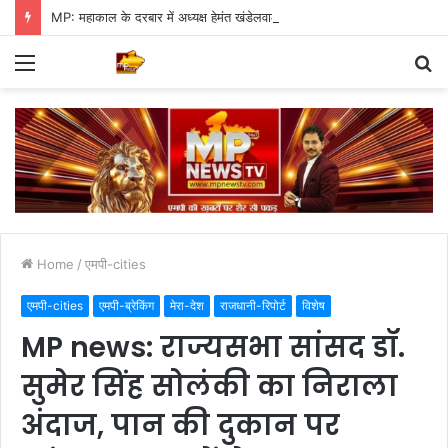
MP: महाकाल के दरबार में अध्यक्ष हेमंत खंडेलवाल, BJP की मजबूती का मांगा आशीर्वाद
Menu
S
fo
Home
/
एमपी-cities
एमपी-cities
एमपी-ब्रेकिंग
मेरा-देश
राजधानी-रिपोर्ट
विशेष
MP news: राज्यसभा सांसद डॉ.
सुमेर सिंह सोलंकी का निराला
अंदाज, पान की दुकान पर