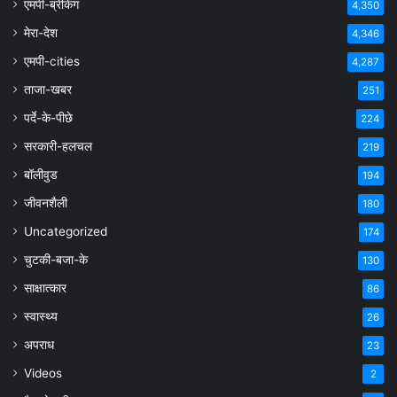
एमपी-ब्रेकिंग
4,350
मेरा-देश
4,346
एमपी-cities
4,287
ताजा-खबर
251
पर्दे-के-पीछे
224
सरकारी-हलचल
219
बॉलीवुड
194
जीवनशैली
180
Uncategorized
174
चुटकी-बजा-के
130
साक्षात्कार
86
स्वास्थ्य
26
अपराध
23
Videos
2