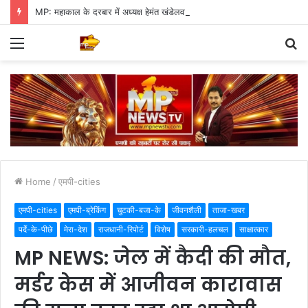
MP: महाकाल के दरबार में अध्यक्ष हेमंत खंडेलवाल, BJP की मजबूती का मांगा आशीर्वाद
Menu
S
fo
Home
/
एमपी-cities
एमपी-cities
एमपी-ब्रेकिंग
चुटकी-बजा-के
जीवनशैली
ताजा-खबर
पर्दे-के-पीछे
मेरा-देश
राजधानी-रिपोर्ट
विशेष
सरकारी-हलचल
साक्षात्कार
MP NEWS: जेल में कैदी की मौत,
मर्डर केस में आजीवन कारावास